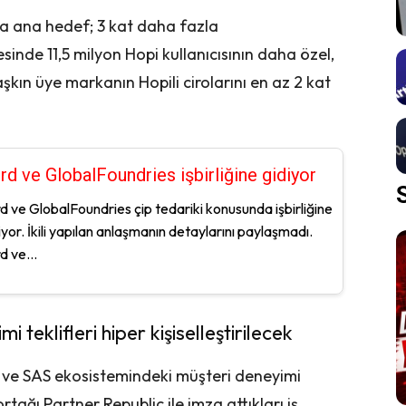
a ana hedef; 3 kat daha fazla
sinde 11,5 milyon Hopi kullanıcısının daha özel,
kın üye markanın Hopili cirolarını en az 2 kat
rd ve GlobalFoundries işbirliğine gidiyor
d ve GlobalFoundries çip tedariki konusunda işbirliğine
iyor. İkili yapılan anlaşmanın detaylarını paylaşmadı.
d ve...
teklifleri hiper kişiselleştirilecek
S ve SAS ekosistemindeki müşteri deneyimi
tağı Partner Republic ile imza attıkları iş