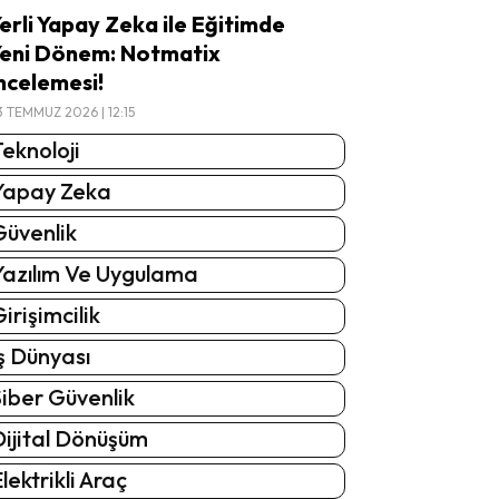
erli Yapay Zeka ile Eğitimde
eni Dönem: Notmatix
ncelemesi!
3 TEMMUZ 2026 | 12:15
eknoloji
Yapay Zeka
Güvenlik
Yazılım Ve Uygulama
irişimcilik
ş Dünyası
iber Güvenlik
Dijital Dönüşüm
lektrikli Araç