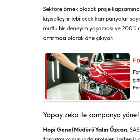
Sektöre örnek olacak proje kapsamınd
kişiselleştirilebilecek kampanyalar saye
mutlu bir deneyim yaşaması ve 200’ü aş
artırması olarak öne çıkıyor.
Fo
For
gid
For
Yapay zeka ile kampanya yönetimi 
Hopi Genel Müdürü Yalın Özcan
, SA
tasarımı konusunda projeler üreten iş or