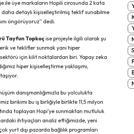
oje ile üye markaların Hopili cirosunda 2 kata
Y
a daha detaylı kişiselleştirilmiş teklif sunabilme
K
sını öngörüyoruz” dedi.
Y
rü Tayfun Topkoç
ise projeyle ilgili olarak şu
çerik ve teklifler sunmak yani hiper
sektörü için kilit noktalardan biri. Yapay zeka
ğımız hiper kişiselleştirme yaklaşımı,
E
taşıyor.
N
dönüşüm danışmanlığımızla bu yolculukta
birikimi bu iş birliğiyle birlikte 11,5 milyon
 altında toplayan Hopi’ye sunmaktan mutluluk
aki ihtiyaçları analiz ettiğimizde, yeni
irçok yurt dışı pazarda bağlılık programları