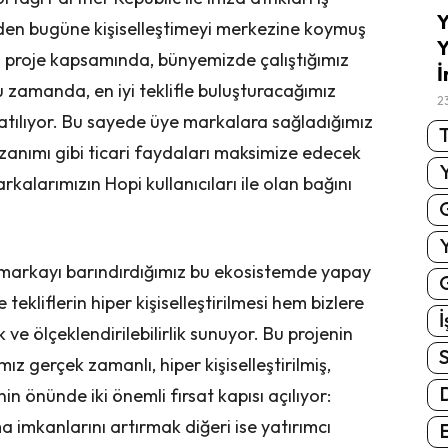
Y
günden bugüne kişiselleştimeyi merkezine koymuş
Y
n proje kapsamında, bünyemizde çalıştığımız
İ
ru zamanda, en iyi teklifle buluşturacağımız
2
atılıyor. Bu sayede üye markalara sağladığımız
T
kazanımı gibi ticari faydaları maksimize edecek
kalarımızın Hopi kullanıcıları ile olan bağını
 markayı barındırdığımız bu ekosistemde yapay
G
kliflerin hiper kişiselleştirilmesi hem bizlere
İ
 ve ölçeklendirilebilirlik sunuyor. Bu projenin
S
gerçek zamanlı, hiper kişiselleştirilmiş,
n önünde iki önemli fırsat kapısı açılıyor:
a imkanlarını artırmak diğeri ise yatırımcı
E