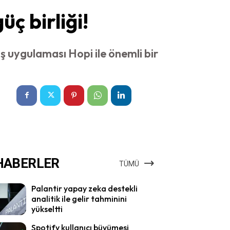
üç birliği!
iş uygulaması Hopi ile önemli bir
HABERLER
TÜMÜ
Palantir yapay zeka destekli
analitik ile gelir tahminini
yükseltti
Spotify kullanıcı büyümesi