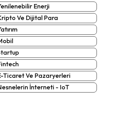
enilenebilir Enerji
ripto Ve Dijital Para
atırım
Mobil
Startup
Fintech
-Ticaret Ve Pazaryerleri
esnelerin İnterneti - IoT