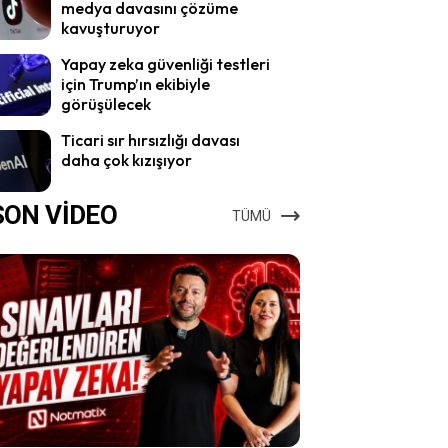
medya davasını çözüme
kavuşturuyor
Yapay zeka güvenliği testleri
için Trump’ın ekibiyle
görüşülecek
Ticari sır hırsızlığı davası
daha çok kızışıyor
SON VİDEO
TÜMÜ