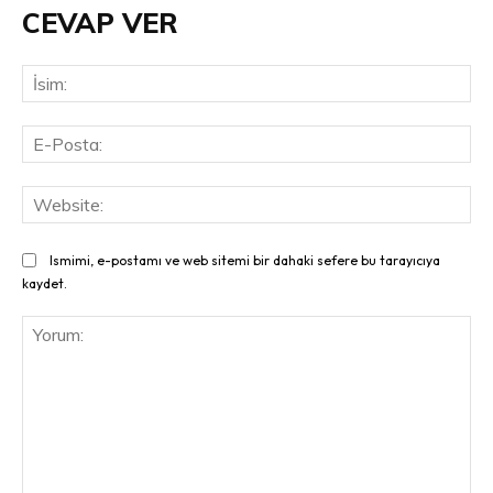
CEVAP VER
İsi
E-
Pos
Web
Ismimi, e-postamı ve web sitemi bir dahaki sefere bu tarayıcıya
kaydet.