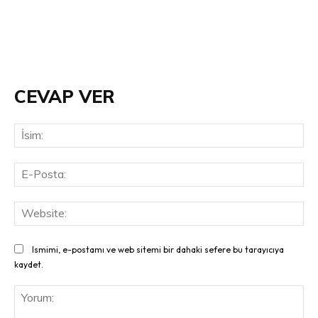
CEVAP VER
İsi
E-
Pos
Web
Ismimi, e-postamı ve web sitemi bir dahaki sefere bu tarayıcıya
kaydet.