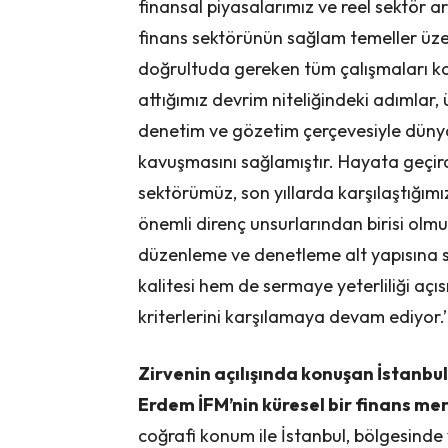
finansal piyasalarımız ve reel sektör ara
finans sektörünün sağlam temeller üze
doğrultuda gereken tüm çalışmaları kara
attığımız devrim niteliğindeki adımlar,
denetim ve gözetim çerçevesiyle dünya
kavuşmasını sağlamıştır. Hayata geçird
sektörümüz, son yıllarda karşılaştığım
önemli direnç unsurlarından birisi olm
düzenleme ve denetleme alt yapısına s
kalitesi hem de sermaye yeterliliği aç
kriterlerini karşılamaya devam ediyor.’
Zirvenin açılışında konuşan İstanb
Erdem İFM’nin küresel bir finans mer
coğrafi konum ile İstanbul, bölgesind