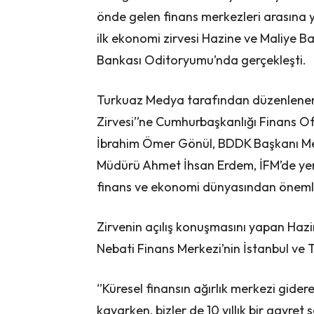
önde gelen finans merkezleri arasına 
ilk ekonomi zirvesi Hazine ve Maliye Ba
Bankası Oditoryumu’nda gerçekleşti.
Turkuaz Medya tarafından düzenlenen 
Zirvesi’’ne Cumhurbaşkanlığı Finans Of
İbrahim Ömer Gönül, BDDK Başkanı Meh
Müdürü Ahmet İhsan Erdem, İFM’de yer 
finans ve ekonomi dünyasından önemli i
Zirvenin açılış konuşmasını yapan Haz
Nebati Finans Merkezi’nin İstanbul ve 
‘’Küresel finansın ağırlık merkezi gide
kayarken, bizler de 10 yıllık bir gayre