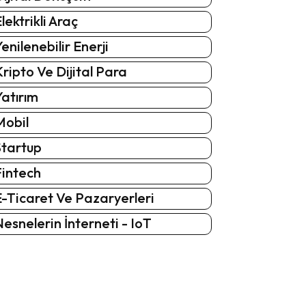
lektrikli Araç
enilenebilir Enerji
ripto Ve Dijital Para
atırım
Mobil
Startup
Fintech
-Ticaret Ve Pazaryerleri
esnelerin İnterneti - IoT