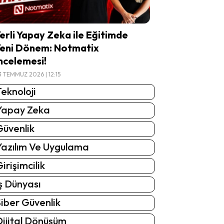
erli Yapay Zeka ile Eğitimde
eni Dönem: Notmatix
ncelemesi!
3 TEMMUZ 2026 | 12:15
eknoloji
Yapay Zeka
Güvenlik
Yazılım Ve Uygulama
irişimcilik
ş Dünyası
iber Güvenlik
Dijital Dönüşüm