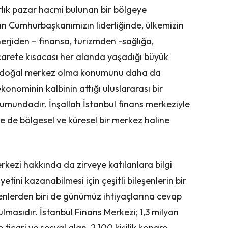
arlık pazar hacmi bulunan bir bölgeye
n Cumhurbaşkanımızın liderliğinde, ülkemizin
erjiden – finansa, turizmden -sağlığa,
carete kısacası her alanda yaşadığı büyük
n doğal merkez olma konumunu daha da
konominin kalbinin attığı uluslararası bir
umundadır. İnşallah İstanbul finans merkeziyle
e de bölgesel ve küresel bir merkez haline
kezi hakkında da zirveye katılanlara bilgi
yetini kazanabilmesi için çeşitli bileşenlerin bir
enlerden biri de günümüz ihtiyaçlarına cevap
ulmasıdır. İstanbul Finans Merkezi; 1,3 milyon
ticari ve sosyal alan, 2.100 kişilik kongre