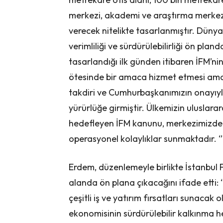
merkezi, akademi ve araştırma merkezi v
verecek nitelikte tasarlanmıştır. Dünyan
verimliliği ve sürdürülebilirliği ön pland
tasarlandığı ilk günden itibaren İFM’n
ötesinde bir amaca hizmet etmesi amaç
takdiri ve Cumhurbaşkanımızın onayıyl
yürürlüğe girmiştir. Ülkemizin uluslara
hedefleyen İFM kanunu, merkezimizde ye
operasyonel kolaylıklar sunmaktadır. ‘’
Erdem, düzenlemeyle birlikte İstanbul 
alanda ön plana çıkacağını ifade etti: ‘’
çeşitli iş ve yatırım fırsatları sunacak
ekonomisinin sürdürülebilir kalkınma he