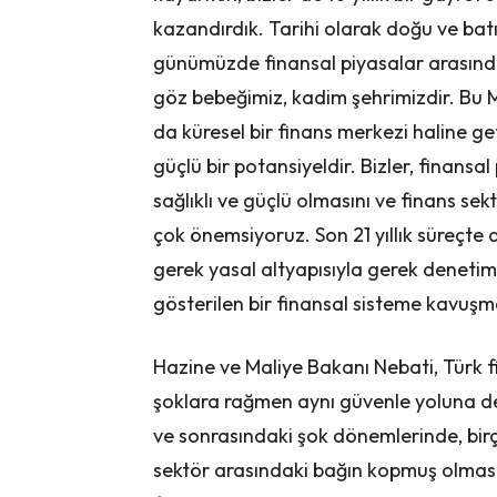
kazandırdık. Tarihi olarak doğu ve batı
günümüzde finansal piyasalar arasında
göz bebeğimiz, kadim şehrimizdir. Bu M
da küresel bir finans merkezi haline g
güçlü bir potansiyeldir. Bizler, finansal
sağlıklı ve güçlü olmasını ve finans s
çok önemsiyoruz. Son 21 yıllık süreçte a
gerek yasal altyapısıyla gerek denet
gösterilen bir finansal sisteme kavuşmas
Hazine ve Maliye Bakanı Nebati, Türk 
şoklara rağmen aynı güvenle yoluna dev
ve sonrasındaki şok dönemlerinde, birç
sektör arasındaki bağın kopmuş olmasını