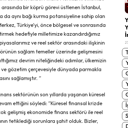
 arasında bir köprü görevi üstlenen İstanbul,
 da aynı bağı kurma potansiyeline sahip olan
Y
erkez, Türkiye’yi, önce bölgesel ve sonrasında
Y
etirmek hedefiyle milletimize kazandırdığımız
İ
 piyasalarımız ve reel sektör arasındaki ilişkinin
2
ektörünün sağlam temeller üzerinde gelişmesini
T
ttığımız devrim niteliğindeki adımlar, ülkemizin
im ve gözetim çerçevesiyle dünyada parmakla
ını sağlamıştır. ‘’
G
finans sektörünün son yıllarda yaşanan küresel
am ettiğini söyledi: ‘’Küresel finansal krizde
İ
ok gelişmiş ekonomide finans sektörü ile reel
S
n tetiklediği sorunlara şahit olduk. Bizler,