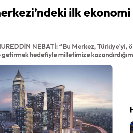
erkezi’ndeki ilk ekonomi 
DDİN NEBATİ: ‘’Bu Merkez, Türkiye'yi, önc
e getirmek hedefiyle milletimize kazandırdığımız