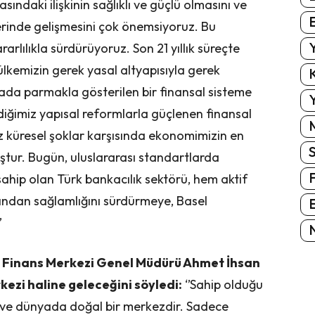
sındaki ilişkinin sağlıklı ve güçlü olmasını ve
E
rinde gelişmesini çok önemsiyoruz. Bu
Y
rlılıkla sürdürüyoruz. Son 21 yıllık süreçte
 ülkemizin gerek yasal altyapısıyla gerek
K
da parmakla gösterilen bir finansal sisteme
Y
iğimiz yapısal reformlarla güçlenen finansal
ız küresel şoklar karşısında ekonomimizin en
uştur. Bugün, uluslararası standartlarda
ahip olan Türk bankacılık sektörü, hem aktif
ısından sağlamlığını sürdürmeye, Basel
E
’
N
ul Finans Merkezi Genel Müdürü Ahmet İhsan
kezi haline geleceğini söyledi:
‘’Sahip olduğu
e ve dünyada doğal bir merkezdir. Sadece