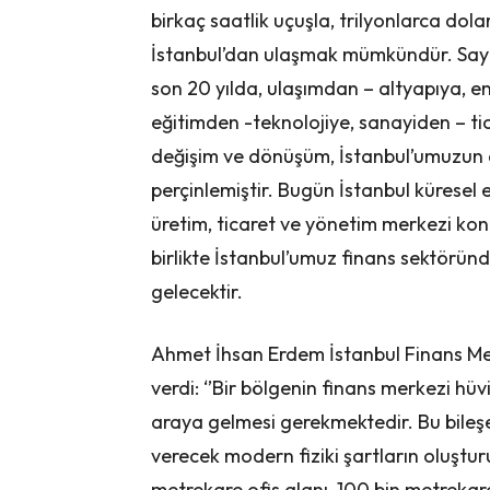
birkaç saatlik uçuşla, trilyonlarca dol
İstanbul’dan ulaşmak mümkündür. Sayı
son 20 yılda, ulaşımdan – altyapıya, en
eğitimden -teknolojiye, sanayiden – ti
değişim ve dönüşüm, İstanbul’umuzu
perçinlemiştir. Bugün İstanbul küresel e
üretim, ticaret ve yönetim merkezi kon
birlikte İstanbul’umuz finans sektöründ
gelecektir.
Ahmet İhsan Erdem İstanbul Finans Mer
verdi: ‘’Bir bölgenin finans merkezi hüvi
araya gelmesi gerekmektedir. Bu bileş
verecek modern fiziki şartların oluştur
metrekare ofis alanı, 100 bin metrekare 