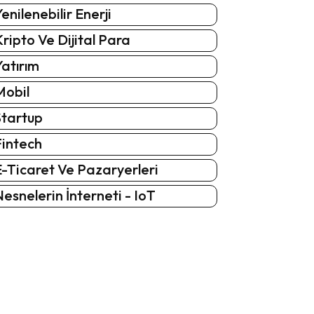
enilenebilir Enerji
ripto Ve Dijital Para
atırım
Mobil
Startup
Fintech
-Ticaret Ve Pazaryerleri
esnelerin İnterneti - IoT