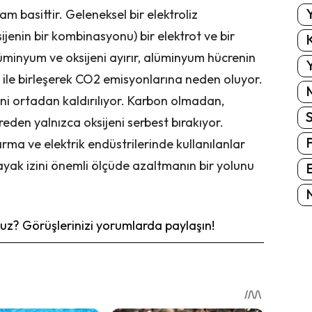
Y
ram basittir. Geleneksel bir elektroliz
jenin bir kombinasyonu) bir elektrot ve bir
K
alüminyum ve oksijeni ayırır, alüminyum hücrenin
Y
 ile birleşerek CO2 emisyonlarına neden oluyor.
eni ortadan kaldırılıyor. Karbon olmadan,
den yalnızca oksijeni serbest bırakıyor.
tırma ve elektrik endüstrilerinde kullanılanlar
yak izini önemli ölçüde azaltmanın bir yolunu
E
N
z? Görüşlerinizi yorumlarda paylaşın!