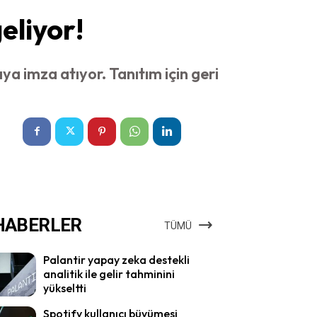
eliyor!
a imza atıyor. Tanıtım için geri
HABERLER
TÜMÜ
Palantir yapay zeka destekli
analitik ile gelir tahminini
yükseltti
Spotify kullanıcı büyümesi