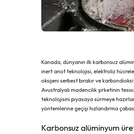
Kanada, dünyanın ilk karbonsuz alüminy
inert anot teknolojisi, elektroliz hücr
oksijeni serbest bırakır ve karbondioksi
Avustralyalı madencilik şirketinin tesi
teknolojisini piyasaya sürmeye hazırla
yöntemlerine geçişi hızlandırma çabas
Karbonsuz alüminyum üret