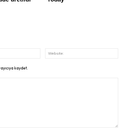
E-
Website
Posta:
rayıcıya kaydet.