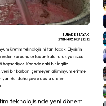
BURAK KESAYAK
2 TEMMUZ 2024 | 22:22
um üretim teknolojisini tanıtacak. Elysis’in
elerinden karbonu ortadan kaldırarak yalnızca
ti hapsediyor. Kanada’daki bir İngiliz-
si, yeni bir karbon içermeyen alüminyum eritme
nıyor. Bu, daha çevre dostu üretim
ı.
im teknolojisinde yeni dönem