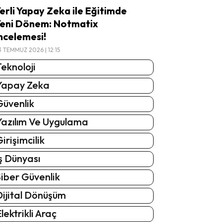
erli Yapay Zeka ile Eğitimde
eni Dönem: Notmatix
ncelemesi!
3 TEMMUZ 2026 | 12:15
eknoloji
Yapay Zeka
Güvenlik
Yazılım Ve Uygulama
irişimcilik
ş Dünyası
iber Güvenlik
Dijital Dönüşüm
lektrikli Araç