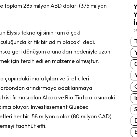
e toplam 285 milyon ABD doları (375 milyon
Y
Y
İ
2
un Elysis teknolojisinin tam ölçekli
T
culuğunda kritik bir adım olacak” dedi.
 sonsuz geri dönüşüm olanakları nedeniyle uzun
rmek için tercih edilen malzeme olmuştur.
çapındaki imalatçıları ve üreticileri
G
ini karbondan arındırmaya odaklanmaya
risi firması olan Alcoa ve Rio Tinto arasındaki
İ
rdımcı oluyor. Investissement Quebec
S
leri her biri 58 milyon dolar (80 milyon CAD)
lemeyi taahhüt etti.
E