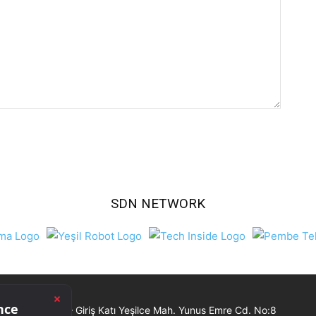
SDN NETWORK
Ticaret Merkezi – Giriş Katı Yeşilce Mah. Yunus Emre Cd. No:8