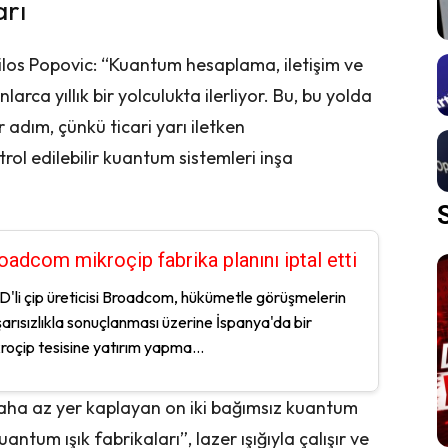
arı
ilos Popovic: “Kuantum hesaplama, iletişim ve
ca yıllık bir yolculukta ilerliyor. Bu, bu yolda
 adım, çünkü ticari yarı iletken
ol edilebilir kuantum sistemleri inşa
oadcom mikroçip fabrika planını iptal etti
'li çip üreticisi Broadcom, hükümetle görüşmelerin
arısızlıkla sonuçlanması üzerine İspanya'da bir
roçip tesisine yatırım yapma...
 daha az yer kaplayan on iki bağımsız kuantum
antum ışık fabrikaları”, lazer ışığıyla çalışır ve