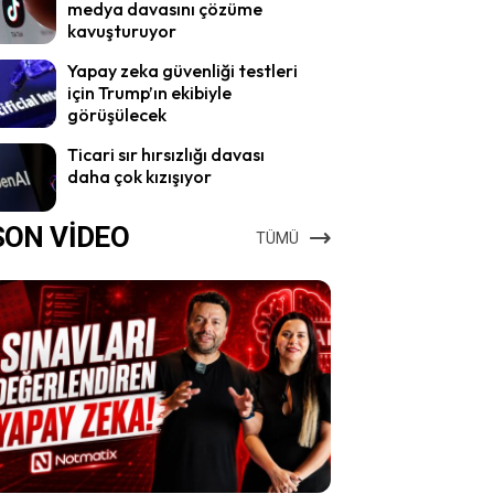
medya davasını çözüme
kavuşturuyor
Yapay zeka güvenliği testleri
için Trump’ın ekibiyle
görüşülecek
Ticari sır hırsızlığı davası
daha çok kızışıyor
SON VİDEO
TÜMÜ