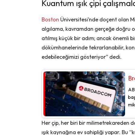
Kuantum ışık çipi çalışmal
Boston
Üniversitesi’nde doçent olan M
algılama, kavramdan gerçeğe doğru onlar
atılmış küçük bir adım; ancak önemli bir
dökümhanelerinde tekrarlanabilir, kontr
edebileceğimizi gösteriyor” dedi.
Br
ABD
baş
mik
Her çip, her biri bir milimetrekareden
ışık kaynağına ev sahipliği yapar. Bu “ku