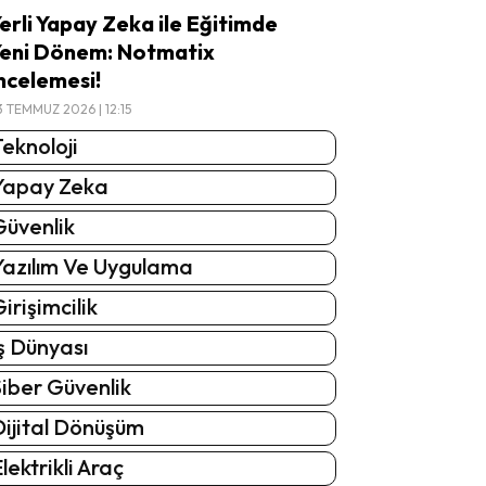
erli Yapay Zeka ile Eğitimde
eni Dönem: Notmatix
ncelemesi!
3 TEMMUZ 2026 | 12:15
eknoloji
Yapay Zeka
Güvenlik
Yazılım Ve Uygulama
irişimcilik
ş Dünyası
iber Güvenlik
Dijital Dönüşüm
lektrikli Araç