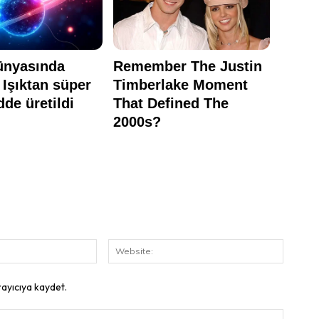
E-
Website
Posta:
rayıcıya kaydet.