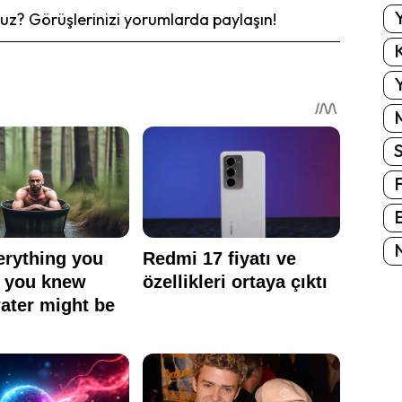
Y
z? Görüşlerinizi yorumlarda paylaşın!
K
Y
E
N