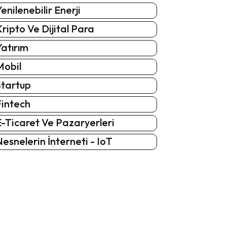
enilenebilir Enerji
ripto Ve Dijital Para
atırım
Mobil
Startup
Fintech
-Ticaret Ve Pazaryerleri
esnelerin İnterneti - IoT