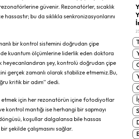
Y
 rezonatörlerine güvenir. Rezonatörler, sıcaklık
Y
ce hassastır; bu da sıklıkla senkronizasyonlarını
İ
2
T
anlı bir kontrol sistemini doğrudan çipe
’nde kuantum ölçümlerine liderlik eden doktora
k heyecanlandıran şey, kontrolü doğrudan çipe
ini gerçek zamanlı olarak stabilize etmemiz.Bu,
ru kritik bir adım” dedi.
G
İ
t etmek için her rezonatörün içine fotodiyotlar
r ve kontrol mantığı ise herhangi bir sapmayı
S
im döngüsü, koşullar dalgalansa bile hassas
bir şekilde çalışmasını sağlar.
E