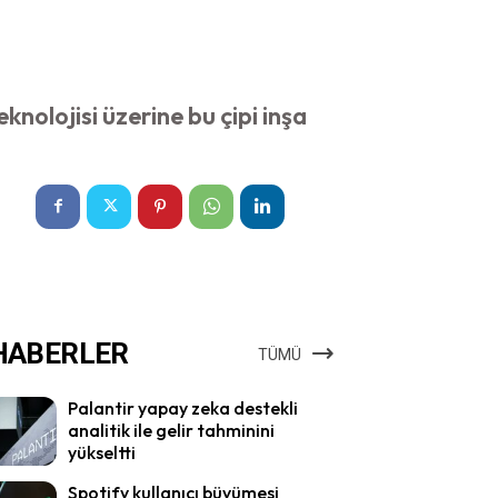
knolojisi üzerine bu çipi inşa
HABERLER
TÜMÜ
Palantir yapay zeka destekli
analitik ile gelir tahminini
yükseltti
Spotify kullanıcı büyümesi