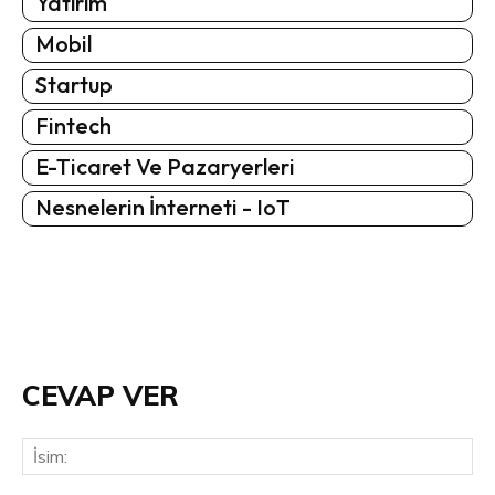
Yatırım
Mobil
Startup
Fintech
E-Ticaret Ve Pazaryerleri
Nesnelerin İnterneti - IoT
CEVAP VER
İsi