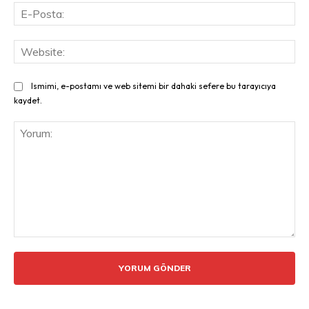
E-
Pos
Web
Ismimi, e-postamı ve web sitemi bir dahaki sefere bu tarayıcıya
kaydet.
Yorum: