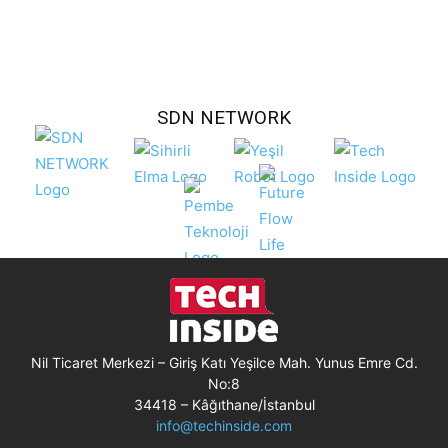
SDN NETWORK
Nil Ticaret Merkezi – Giriş Katı Yeşilce Mah. Yunus Emre Cd.
No:8
34418 – Kâğıthane/İstanbul
info@techinside.com