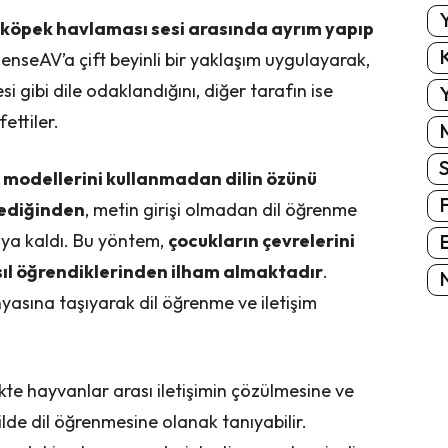
Y
e köpek havlaması sesi arasında ayrım yapıp
K
DenseAV’a çift beyinli bir yaklaşım uygulayarak,
i gibi dile odaklandığını, diğer tarafın ise
Y
ettiler.
l modellerini kullanmadan dilin özünü
lediğinden
, metin girişi olmadan dil öğrenme
E
ıya kaldı. Bu yöntem,
çocukların çevrelerini
sıl öğrendiklerinden ilham almaktadır
.
N
asına taşıyarak dil öğrenme ve iletişim
kte hayvanlar arası iletişimin çözülmesine ve
lde dil öğrenmesine olanak tanıyabilir.