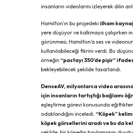
insanların videolarını izleyerek dilin 
Hamilton’ın bu projedeki
ilham kaynağı
yere düşüyor ve kalkmaya çalışırken inli
görünmesi, Hamilton’a ses ve videonun 
kullanılabileceği fikrini verdi. Bu düşü
örneğin
“pastayı 350’de pişir” ifad
bekleyebilecek şekilde tasarlandı.
DenseAV, milyonlarca video arasın
için insanların tartıştığı bağlamı 
eşleştirme görevi konusunda eğittikten 
odaklandığını inceledi.
“Köpek” kelim
köpek görsellerini aradı ve bu da ke
şekilde, bir köpeğin havlamasını duyd