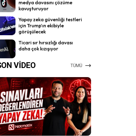
medya davasını çözüme
kavuşturuyor
Yapay zeka güvenliği testleri
için Trump’ın ekibiyle
görüşülecek
Ticari sır hırsızlığı davası
daha çok kızışıyor
SON VİDEO
TÜMÜ