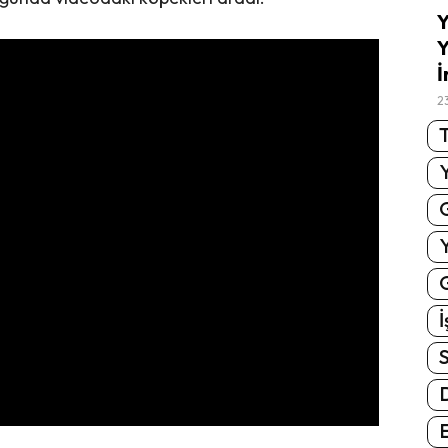
Y
Y
İ
2
T
G
İ
S
E