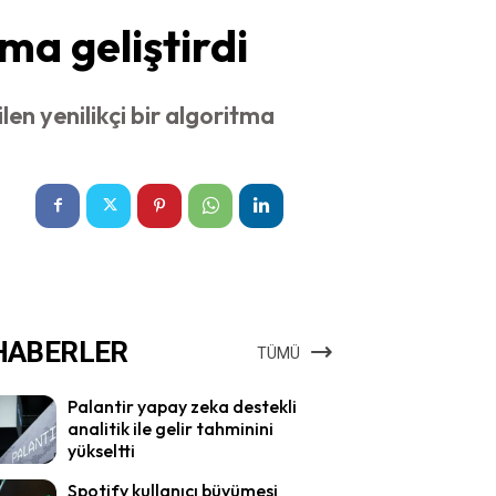
ma geliştirdi
en yenilikçi bir algoritma
HABERLER
TÜMÜ
Palantir yapay zeka destekli
analitik ile gelir tahminini
yükseltti
Spotify kullanıcı büyümesi