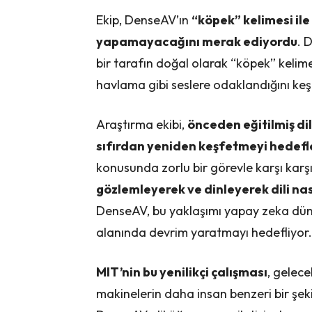
Ekip, DenseAV’ın
“köpek” kelimesi il
yapamayacağını merak ediyordu
. 
bir tarafın doğal olarak “köpek” kelimes
havlama gibi seslere odaklandığını keşf
Araştırma ekibi,
önceden eğitilmiş di
sıfırdan yeniden keşfetmeyi hedef
konusunda zorlu bir görevle karşı karş
gözlemleyerek ve dinleyerek dili na
DenseAV, bu yaklaşımı yapay zeka düny
alanında devrim yaratmayı hedefliyor.
MIT’nin bu yenilikçi çalışması
, gelece
makinelerin daha insan benzeri bir şeki