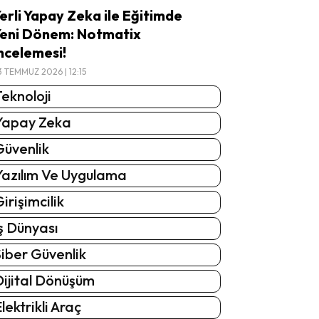
erli Yapay Zeka ile Eğitimde
eni Dönem: Notmatix
ncelemesi!
3 TEMMUZ 2026 | 12:15
eknoloji
Yapay Zeka
Güvenlik
Yazılım Ve Uygulama
irişimcilik
ş Dünyası
iber Güvenlik
Dijital Dönüşüm
lektrikli Araç