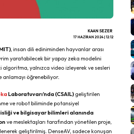
KAAN SEZER
17 HAZIRAN 2024 | 12:12
(MIT)
, insan dili ediniminden hayvanlar arası
vrim yaratabilecek bir yapay zeka modelini
çi algoritma, yalnızca video izleyerek ve sesleri
ve anlamayı öğrenebiliyor.
eka
Laboratuvarı’nda (CSAIL)
geliştirilen
me ve robot biliminde potansiyel
sliği ve bilgisayar bilimleri alanında
on
ve meslektaşları tarafından yönetilen proje,
inlenerek geliştirilmiş. DenseAV, sadece konuşan