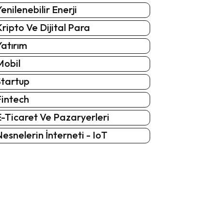
enilenebilir Enerji
ripto Ve Dijital Para
atırım
Mobil
Startup
Fintech
-Ticaret Ve Pazaryerleri
esnelerin İnterneti - IoT