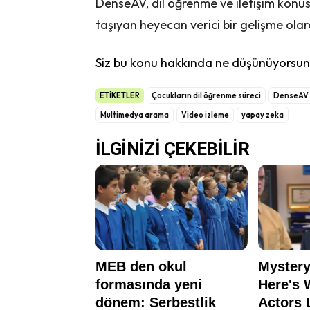
DenseAV, dil öğrenme ve iletişim konus
taşıyan heyecan verici bir gelişme olar
Siz bu konu hakkında ne düşünüyorsunu
ETİKETLER
Çocukların dil öğrenme süreci
DenseAV
Multimedya arama
Video izleme
yapay zeka