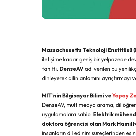
Massachusetts Teknoloji Enstitüsü 
iletişime kadar geniş bir yelpazede de
tanıttı.
DenseAV
adı verilen bu yenilik
dinleyerek dilin anlamını ayrıştırmayı 
MIT’nin Bilgisayar Bilimi ve
Yapay Z
DenseAV, multimedya arama, dil öğren
uygulamalara sahip.
Elektrik mühendi
doktora öğrencisi olan Mark Hamilt
insanların dil edinim süreçlerinden es