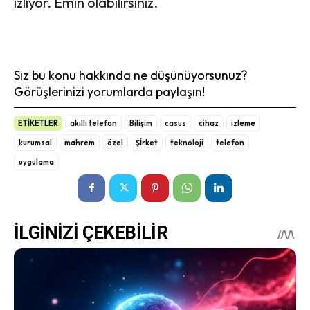
izliyor. Emin olabilirsiniz.
Siz bu konu hakkında ne düşünüyorsunuz?
Görüşlerinizi yorumlarda paylaşın!
ETİKETLER
akıllı telefon
Bilişim
casus
cihaz
izleme
kurumsal
mahrem
özel
Şİrket
teknoloji
telefon
uygulama