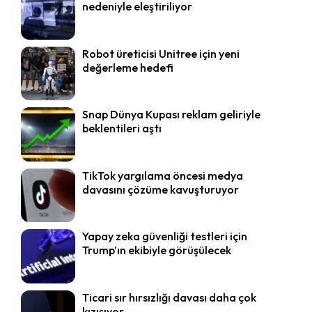
nedeniyle eleştiriliyor
Robot üreticisi Unitree için yeni
değerleme hedefi
Snap Dünya Kupası reklam geliriyle
beklentileri aştı
TikTok yargılama öncesi medya
davasını çözüme kavuşturuyor
Yapay zeka güvenliği testleri için
Trump’ın ekibiyle görüşülecek
Ticari sır hırsızlığı davası daha çok
kızışıyor