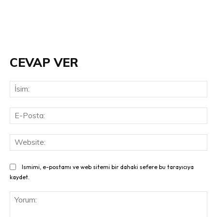
CEVAP VER
İsi
E-
Pos
Web
Ismimi, e-postamı ve web sitemi bir dahaki sefere bu tarayıcıya
kaydet.