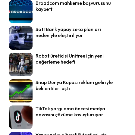
Broadcom mahkeme başvurusunu
kaybetti
SoftBank yapay zeka planları
nedeniyle eleştiriliyor
Robot üreticisi Unitree için yeni
değerleme hedefi
Snap Dünya Kupası reklam geliriyle
beklentileri aştı
TikTok yargılama öncesi medya
davasını çözüme kavuşturuyor
Yapay zeka güvenliği testleri için