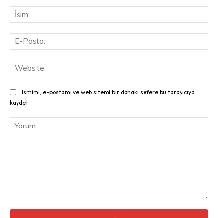
İsi
E-
Pos
Web
Ismimi, e-postamı ve web sitemi bir dahaki sefere bu tarayıcıya
kaydet.
Yorum: