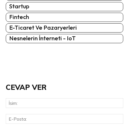
Startup
Fintech
E-Ticaret Ve Pazaryerleri
Nesnelerin İnterneti - IoT
CEVAP VER
İsi
E-
Pos