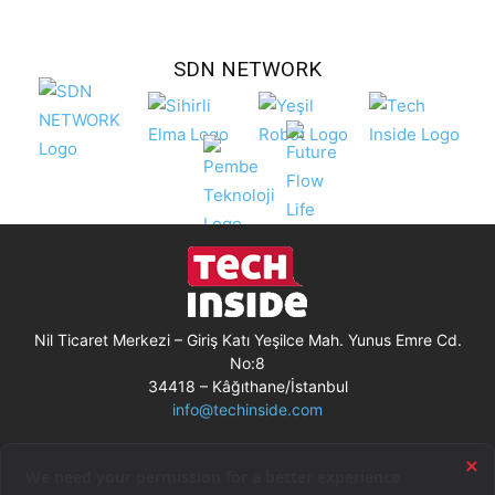
SDN NETWORK
Nil Ticaret Merkezi – Giriş Katı Yeşilce Mah. Yunus Emre Cd.
No:8
34418 – Kâğıthane/İstanbul
info@techinside.com
Künye
Site Kullanım Koşulları
Çerez Kullanımı