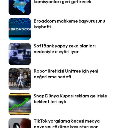
komisyonları geri getirecek
Broadcom mahkeme başvurusunu
kaybetti
SoftBank yapay zeka planları
nedeniyle eleştiriliyor
Robot üreticisi Unitree için yeni
değerleme hedefi
Snap Dünya Kupası reklam geliriyle
beklentileri aştı
TikTok yargılama öncesi medya
davasını çözüme kavuşturuyor