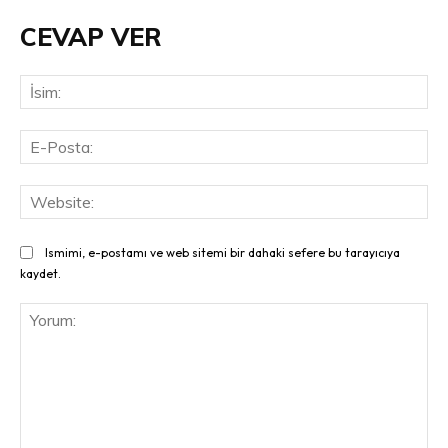
CEVAP VER
İsi
E-
Pos
Web
Ismimi, e-postamı ve web sitemi bir dahaki sefere bu tarayıcıya
kaydet.