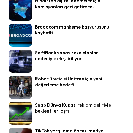
Hindistan dijital ödemeler için
komisyonları geri getirecek
Broadcom mahkeme başvurusunu
kaybetti
SoftBank yapay zeka planları
nedeniyle eleştiriliyor
Robot üreticisi Unitree için yeni
değerleme hedefi
Snap Dünya Kupası reklam geliriyle
beklentileri aştı
TikTok yargılama öncesi medya