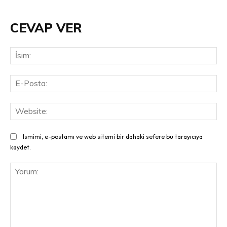
CEVAP VER
İsi
E-
Pos
Web
Ismimi, e-postamı ve web sitemi bir dahaki sefere bu tarayıcıya
kaydet.