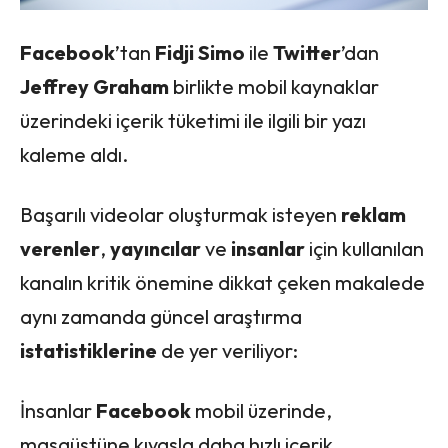
Facebook
’tan
Fidji Simo
ile
Twitter
’dan
Jeffrey Graham
birlikte mobil kaynaklar
üzerindeki içerik tüketimi ile ilgili bir yazı
kaleme aldı.
Başarılı videolar oluşturmak isteyen
reklam
verenler
,
yayıncılar
ve
insanlar
için kullanılan
kanalın kritik önemine dikkat çeken makalede
aynı zamanda güncel araştırma
istatistiklerine
de yer veriliyor:
İnsanlar
Facebook
mobil üzerinde,
masaüstüne kıyasla daha hızlı içerik