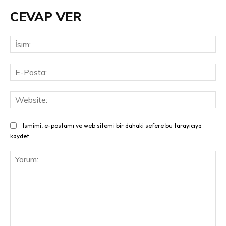
CEVAP VER
İsi
E-
Pos
Web
Ismimi, e-postamı ve web sitemi bir dahaki sefere bu tarayıcıya
kaydet.