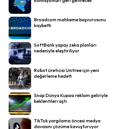
komisyonları geri getirecek
Broadcom mahkeme başvurusunu
kaybetti
SoftBank yapay zeka planları
nedeniyle eleştiriliyor
Robot üreticisi Unitree için yeni
değerleme hedefi
Snap Dünya Kupası reklam geliriyle
beklentileri aştı
TikTok yargılama öncesi medya
davasını çözüme kavuşturuyor