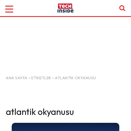
ANA SAYFA
ETIKETLER
ATLANTIK OKYANUSU
atlantik okyanusu