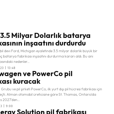
 3.5 Milyar Dolarlık batarya
kasının inşaatını durdurdu
 devi Ford, Michigan eyaletinde 3.5 milyar dolarlık büyük bir
raç batarya fabrikası inşaatını durdurma kararı aldı. Bu ani
sındaki nedenler...
23 | 13:48
wagen ve PowerCo pil
kası kuracak
rubu ve pil şirketi PowerCo, ilk yurt dışı pil hücresi fabrikası için
 Thomas, Ontario'da
s 2027'den...
3 | 9:00
ergy Solution pil fabrikası