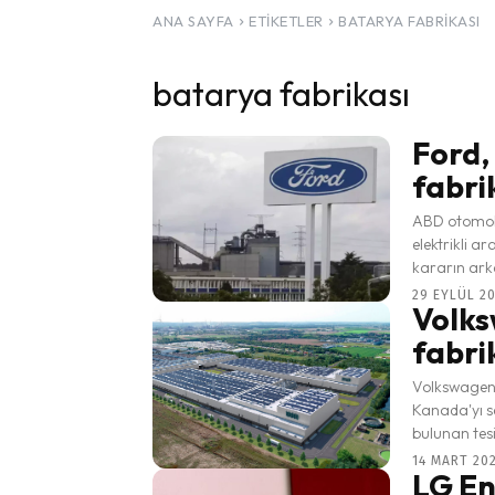
ANA SAYFA
ETIKETLER
BATARYA FABRIKASI
batarya fabrikası
Ford,
fabri
ABD otomobil
elektrikli a
kararın arka
29 EYLÜL 20
Volks
fabri
Volkswagen G
Kanada'yı seçti. Alman otomobil üreticisine göre St.
bulunan tesi
14 MART 202
LG En