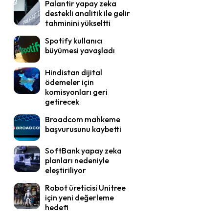
Palantir yapay zeka
destekli analitik ile gelir
tahminini yükseltti
Spotify kullanıcı
büyümesi yavaşladı
Hindistan dijital
ödemeler için
komisyonları geri
getirecek
Broadcom mahkeme
başvurusunu kaybetti
SoftBank yapay zeka
planları nedeniyle
eleştiriliyor
Robot üreticisi Unitree
için yeni değerleme
hedefi