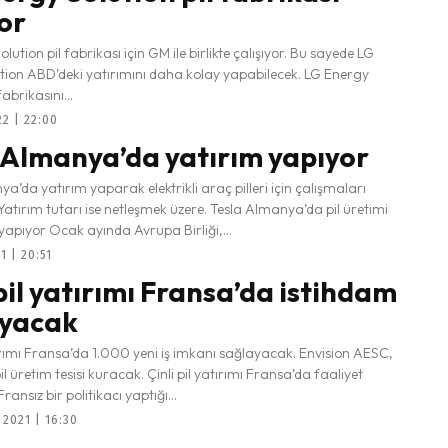
or
lution pil fabrikası için GM ile birlikte çalışıyor. Bu sayede LG
tion ABD’deki yatırımını daha kolay yapabilecek. LG Energy
fabrikasını...
2 | 22:00
 Almanya’da yatırım yapıyor
a’da yatırım yaparak elektrikli araç pilleri için çalışmaları
 Yatırım tutarı ise netleşmek üzere. Tesla Almanya’da pil üretimi
 yapıyor Ocak ayında Avrupa Birliği,...
1 | 20:51
 pil yatırımı Fransa’da istihdam
ayacak
tırımı Fransa’da 1.000 yeni iş imkanı sağlayacak. Envision AESC,
l üretim tesisi kuracak. Çinli pil yatırımı Fransa’da faaliyet
ansız bir politikacı yaptığı...
2021 | 16:30