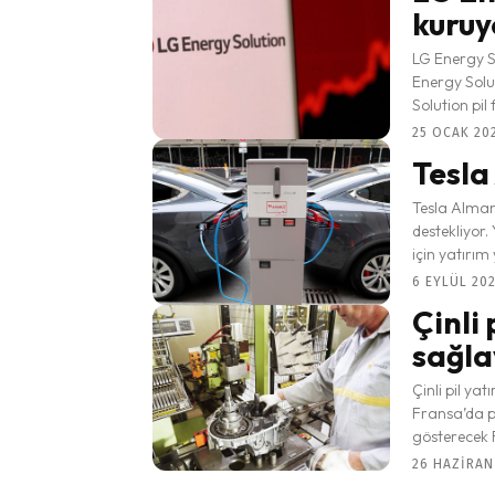
kuruy
LG Energy So
Energy Solu
Solution pil 
25 OCAK 202
Tesla
Tesla Almany
destekliyor.
için yatırım
6 EYLÜL 202
Çinli
sağl
Çinli pil ya
Fransa’da pi
gösterecek Fr
26 HAZIRAN 