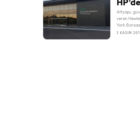
HP’de
Altyapı, güv
veren Hewle
York Borsas
3 KASIM 201