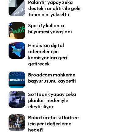
Palantir yapay zeka
destekli analitik ile gelir
tahminini yükseltti
Spotify kullanıcı
büyümesi yavaşladı
Hindistan dijital
ödemeler için
komisyonları geri
getirecek
Broadcom mahkeme
başvurusunu kaybetti
SoftBank yapay zeka
planları nedeniyle
eleştiriliyor
Robot üreticisi Unitree
için yeni değerleme
hedefi