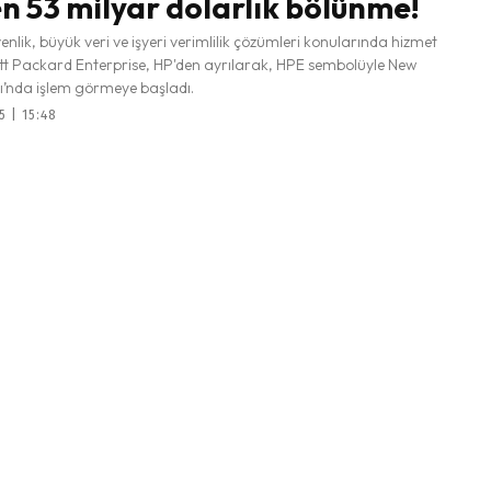
n 53 milyar dolarlık bölünme!
enlik, büyük veri ve işyeri verimlilik çözümleri konularında hizmet
tt Packard Enterprise, HP'den ayrılarak, HPE sembolüyle New
ı’nda işlem görmeye başladı.
5 | 15:48