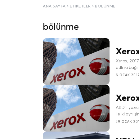
ANA SAYFA
ETIKETLER
BÖLÜNME
bölünme
Xerox
Xerox, 2017
adlı iki bağ
6 OCAK 2017
Xerox
ABD'li yazıc
ile iki ayrı 
29 OCAK 201