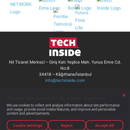
Nil Ticaret Merkezi – Giriş Katı Yeşilce Mah. Yunus Emre Cd.
No:8
34418 – Kâğıthane/İstanbul
info@techinside.com
Künye
Site Kullanım Koşulları
Çerez Kullanımı
Gizlilik Bildirimi
RSS
© Techinside.com, İnternet Medyası