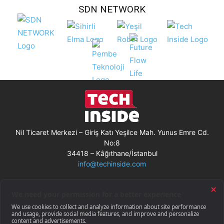
SDN NETWORK
Nil Ticaret Merkezi – Giriş Katı Yeşilce Mah. Yunus Emre Cd.
No:8
34418 – Kâğıthane/İstanbul
info@techinside.com
Künye
Site Kullanım Koşulları
Çerez Kullanımı
Gizlilik Bildirimi
RSS