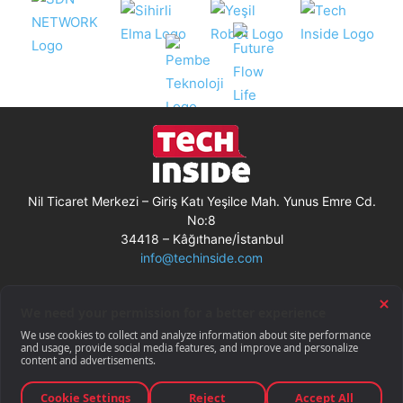
Nil Ticaret Merkezi – Giriş Katı Yeşilce Mah. Yunus Emre Cd.
No:8
34418 – Kâğıthane/İstanbul
info@techinside.com
Künye
Site Kullanım Koşulları
Çerez Kullanımı
Gizlilik Bildirimi
RSS
© Techinside.com, İnternet Medyası