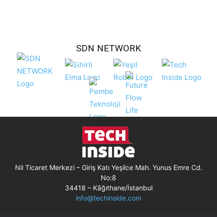
SDN NETWORK
Nil Ticaret Merkezi – Giriş Katı Yeşilce Mah. Yunus Emre Cd.
No:8
34418 – Kâğıthane/İstanbul
info@techinside.com
Künye