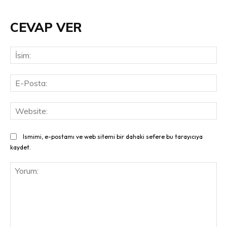
CEVAP VER
İsi
E-
Pos
Web
Ismimi, e-postamı ve web sitemi bir dahaki sefere bu tarayıcıya
kaydet.