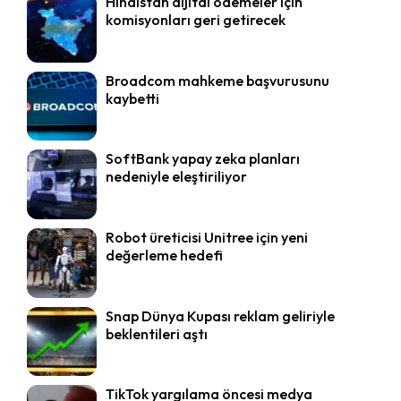
Hindistan dijital ödemeler için
komisyonları geri getirecek
Broadcom mahkeme başvurusunu
kaybetti
SoftBank yapay zeka planları
nedeniyle eleştiriliyor
Robot üreticisi Unitree için yeni
değerleme hedefi
Snap Dünya Kupası reklam geliriyle
beklentileri aştı
TikTok yargılama öncesi medya