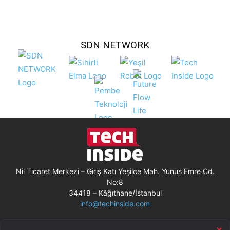
SDN NETWORK
Nil Ticaret Merkezi – Giriş Katı Yeşilce Mah. Yunus Emre Cd.
No:8
34418 – Kâğıthane/İstanbul
info@techinside.com
Künye