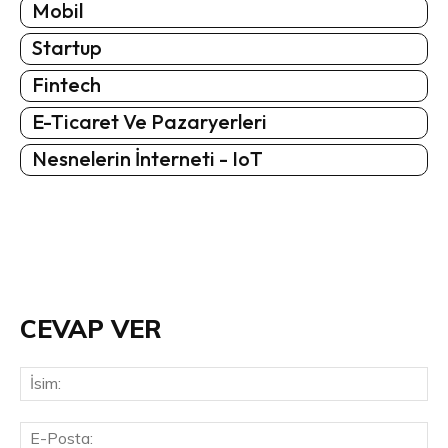
Mobil
Startup
Fintech
E-Ticaret Ve Pazaryerleri
Nesnelerin İnterneti - IoT
CEVAP VER
İsi
E-