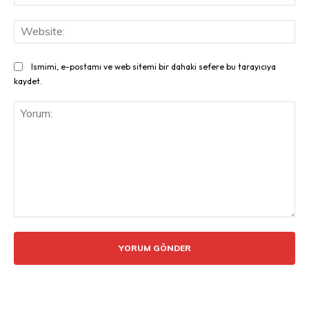
Pos
Web
Ismimi, e-postamı ve web sitemi bir dahaki sefere bu tarayıcıya
kaydet.
Yorum: