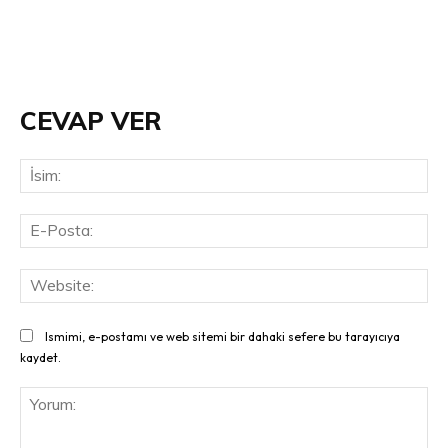
CEVAP VER
İsi
E-
Pos
Web
Ismimi, e-postamı ve web sitemi bir dahaki sefere bu tarayıcıya
kaydet.