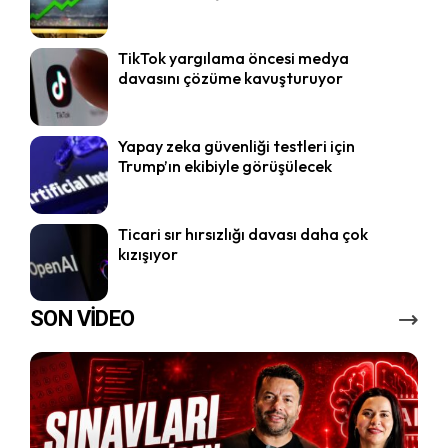
TikTok yargılama öncesi medya
davasını çözüme kavuşturuyor
Yapay zeka güvenliği testleri için
Trump’ın ekibiyle görüşülecek
Ticari sır hırsızlığı davası daha çok
kızışıyor
SON VİDEO