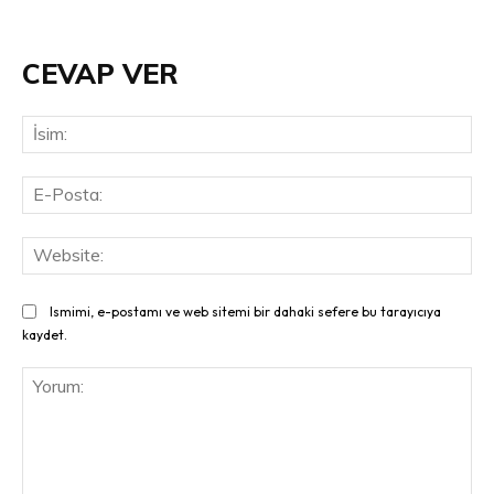
CEVAP VER
İsi
E-
Pos
Web
Ismimi, e-postamı ve web sitemi bir dahaki sefere bu tarayıcıya
kaydet.