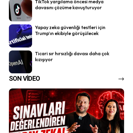
TikTok yargılama öncesi medya
davasını çözüme kavuşturuyor
Yapay zeka güvenliği testleri için
Trump’ın ekibiyle görüşülecek
Ticari sır hırsızlığı davası daha çok
kızışıyor
SON VİDEO