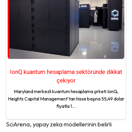
IonQ kuantum hesaplama sektöründe dikkat
çekiyor
Maryland merkezli kuantum hesaplama şirketi IonQ,
Heights Capital Management'tan hisse başına 55,49 dolar
fiyatla 1...
SciArena, yapay zeka modellerinin belirli