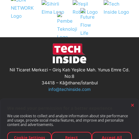
Nil Ticaret Merkezi – Giriş Katı Yeşilce Mah. Yunus Emre Cd.
No:8
34418 – Kâğıthane/İstanbul
info@techinside.com
Künye
Site Kullanım Koşulları
Çerez Kullanımı
Gizlilik Bildirimi
RSS
© Techinside.com, İnternet Medyası