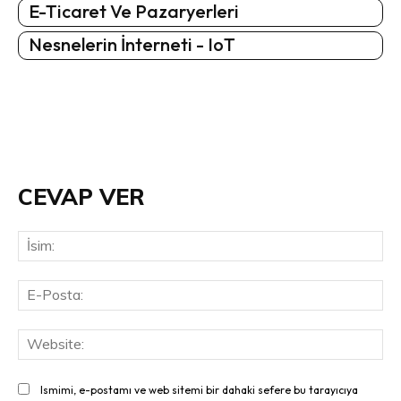
E-Ticaret Ve Pazaryerleri
Nesnelerin İnterneti - IoT
CEVAP VER
İsi
E-
Pos
Web
Ismimi, e-postamı ve web sitemi bir dahaki sefere bu tarayıcıya