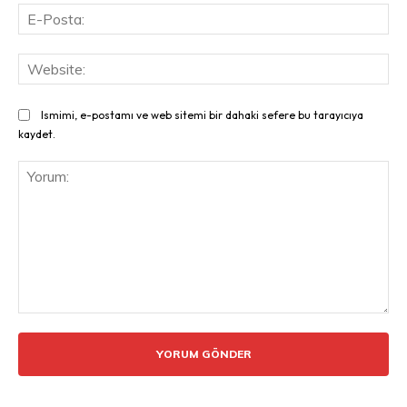
E-
Pos
Web
Ismimi, e-postamı ve web sitemi bir dahaki sefere bu tarayıcıya
kaydet.
Yorum: