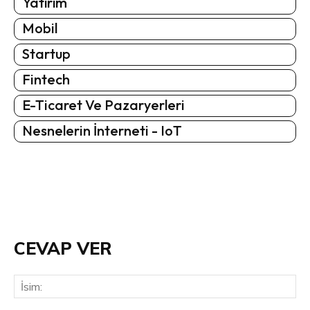
Yatırım
Mobil
Startup
Fintech
E-Ticaret Ve Pazaryerleri
Nesnelerin İnterneti - IoT
CEVAP VER
İsi