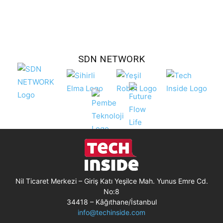
SDN NETWORK
Nil Ticaret Merkezi – Giriş Katı Yeşilce Mah. Yunus Emre Cd.
No:8
34418 – Kâğıthane/İstanbul
info@techinside.com