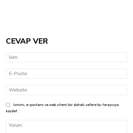
CEVAP VER
İsi
E-
Pos
Web
Ismimi, e-postamı ve web sitemi bir dahaki sefere bu tarayıcıya
kaydet.