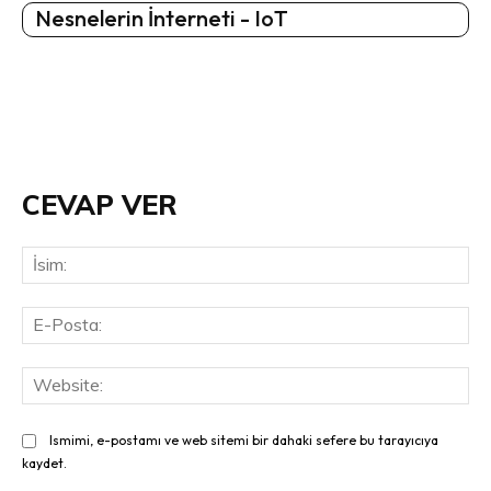
Nesnelerin İnterneti - IoT
CEVAP VER
İsi
E-
Pos
Web
Ismimi, e-postamı ve web sitemi bir dahaki sefere bu tarayıcıya
kaydet.