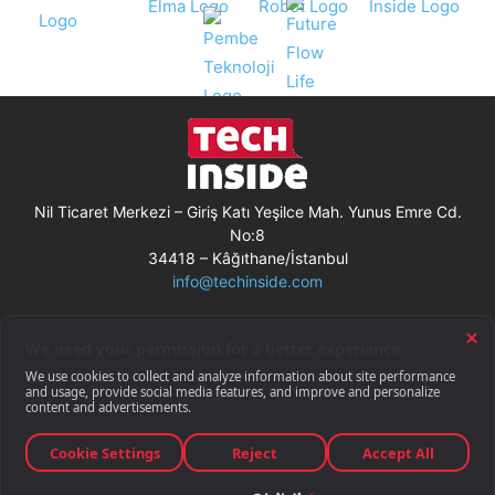
Nil Ticaret Merkezi – Giriş Katı Yeşilce Mah. Yunus Emre Cd.
No:8
34418 – Kâğıthane/İstanbul
info@techinside.com
Künye
Site Kullanım Koşulları
Çerez Kullanımı
Gizlilik Bildirimi
RSS
© Techinside.com, İnternet Medyası
ve Bilişim Muhabirleri Derneği