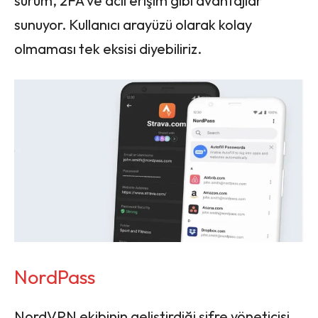
sürüm, 2FA ve acil erişim gibi avantajlar
sunuyor. Kullanıcı arayüzü olarak kolay
olmaması tek eksisi diyebiliriz.
NordPass
NordVPN ekibinin geliştirdiği şifre yöneticisi,