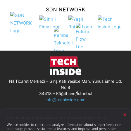
SDN NETWORK
Nil Ticaret Merkezi – Giriş Katı Yeşilce Mah. Yunus Emre Cd.
No:8
34418 – Kâğıthane/İstanbul
info@techinside.com
Künye
Site Kullanım Koşulları
Çerez Kullanımı
Gizlilik Bildirimi
RSS