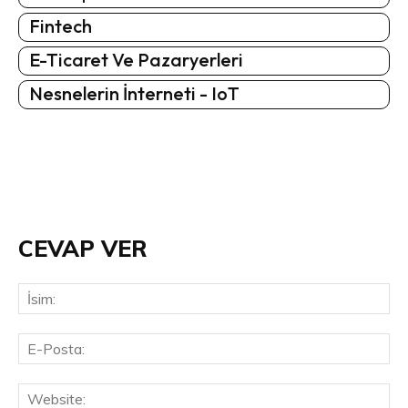
Fintech
E-Ticaret Ve Pazaryerleri
Nesnelerin İnterneti - IoT
CEVAP VER
İsi
E-
Pos
Web