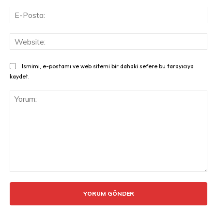
E-
Pos
Web
Ismimi, e-postamı ve web sitemi bir dahaki sefere bu tarayıcıya
kaydet.
Yorum: