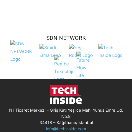
SDN NETWORK
Nil Ticaret Merkezi – Giriş Katı Yeşilce Mah. Yunus Emre Cd.
No:8
34418 – Kâğıthane/İstanbul
info@techinside.com