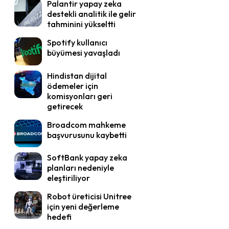
Palantir yapay zeka
destekli analitik ile gelir
tahminini yükseltti
Spotify kullanıcı
büyümesi yavaşladı
Hindistan dijital
ödemeler için
komisyonları geri
getirecek
Broadcom mahkeme
başvurusunu kaybetti
SoftBank yapay zeka
planları nedeniyle
eleştiriliyor
Robot üreticisi Unitree
için yeni değerleme
hedefi