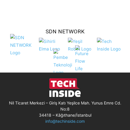
SDN NETWORK
Nil Ticaret Merkezi – Giriş Katı Yeşilce Mah. Yunus Emre Cd.
No:8
34418 – Kâğıthane/İstanbul
info@techinside.com