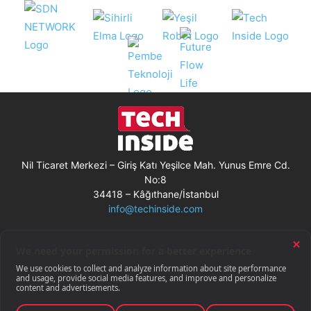
Nil Ticaret Merkezi – Giriş Katı Yeşilce Mah. Yunus Emre Cd.
No:8
34418 – Kâğıthane/İstanbul
info@techinside.com
Künye
Site Kullanım Koşulları
Çerez Kullanımı
Gizlilik Bildirimi
RSS