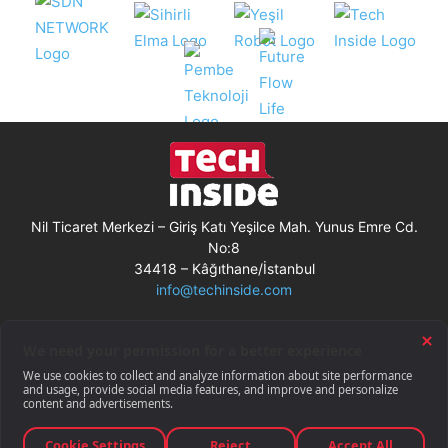
Nil Ticaret Merkezi – Giriş Katı Yeşilce Mah. Yunus Emre Cd.
No:8
34418 – Kâğıthane/İstanbul
info@techinside.com
Künye
Site Kullanım Koşulları
Çerez Kullanımı
Gizlilik Bildirimi
RSS
© Techinside.com, İnternet Medyası