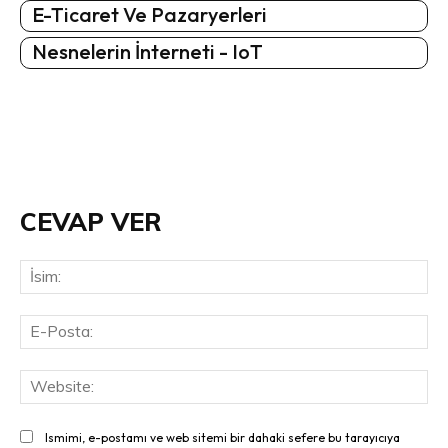
E-Ticaret Ve Pazaryerleri
Nesnelerin İnterneti - IoT
CEVAP VER
İsi
E-
Pos
Web
Ismimi, e-postamı ve web sitemi bir dahaki sefere bu tarayıcıya