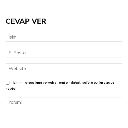
CEVAP VER
İsi
E-
Pos
Web
Ismimi, e-postamı ve web sitemi bir dahaki sefere bu tarayıcıya
kaydet.