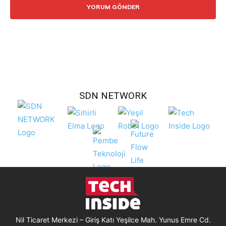
SDN NETWORK
Nil Ticaret Merkezi – Giriş Katı Yeşilce Mah. Yunus Emre Cd.