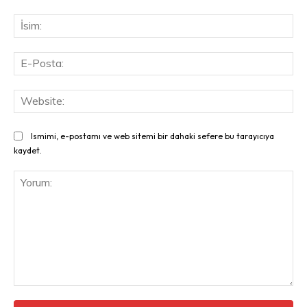
İsi
E-
Pos
Web
Ismimi, e-postamı ve web sitemi bir dahaki sefere bu tarayıcıya
kaydet.
Yorum: