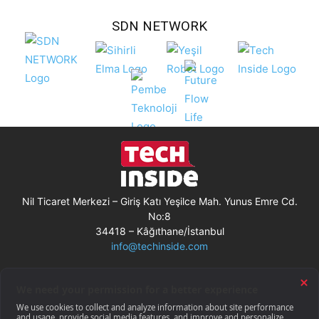
SDN NETWORK
Nil Ticaret Merkezi – Giriş Katı Yeşilce Mah. Yunus Emre Cd.
No:8
34418 – Kâğıthane/İstanbul
info@techinside.com
Künye
Site Kullanım Koşulları
Çerez Kullanımı
Gizlilik Bildirimi
RSS