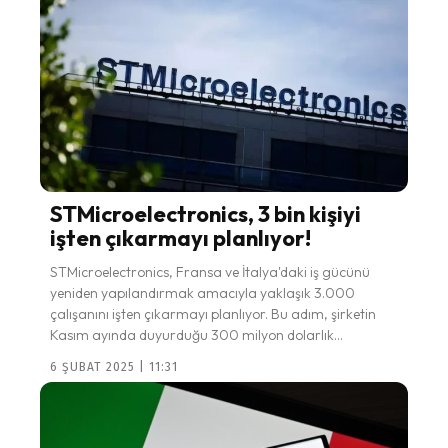
STMicroelectronics, 3 bin kişiyi
işten çıkarmayı planlıyor!
STMicroelectronics, Fransa ve İtalya'daki iş gücünü
yeniden yapılandırmak amacıyla yaklaşık 3.000
çalışanını işten çıkarmayı planlıyor. Bu adım, şirketin
Kasım ayında duyurduğu 300 milyon dolarlık...
6 ŞUBAT 2025 | 11:31