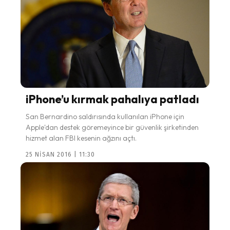
iPhone’u kırmak pahalıya patladı
San Bernardino saldırısında kullanılan iPhone için
Apple'dan destek göremeyince bir güvenlik şirketinden
hizmet alan FBI kesenin ağzını açtı.
25 NISAN 2016 | 11:30