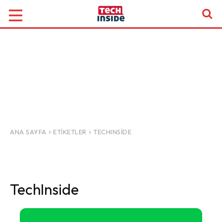
ANA SAYFA
ETIKETLER
TECHINSIDE
TechInside