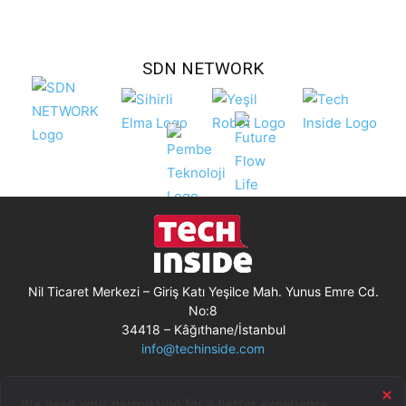
SDN NETWORK
Nil Ticaret Merkezi – Giriş Katı Yeşilce Mah. Yunus Emre Cd.
No:8
34418 – Kâğıthane/İstanbul
info@techinside.com
Künye
Site Kullanım Koşulları