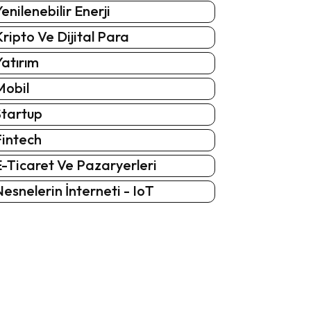
enilenebilir Enerji
ripto Ve Dijital Para
atırım
Mobil
Startup
Fintech
-Ticaret Ve Pazaryerleri
esnelerin İnterneti - IoT