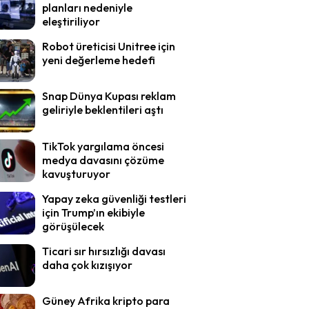
planları nedeniyle
eleştiriliyor
Robot üreticisi Unitree için
yeni değerleme hedefi
Snap Dünya Kupası reklam
geliriyle beklentileri aştı
TikTok yargılama öncesi
medya davasını çözüme
kavuşturuyor
Yapay zeka güvenliği testleri
için Trump’ın ekibiyle
görüşülecek
Ticari sır hırsızlığı davası
daha çok kızışıyor
Güney Afrika kripto para