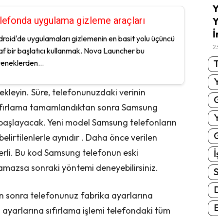
Y
lefonda uygulama gizleme araçları
Y
İ
roid'de uygulamaları gizlemenin en basit yolu üçüncü
2
af bir başlatıcı kullanmak. Nova Launcher bu
T
eneklerden...
kleyin. Süre, telefonunuzdaki verinin
 Sıfırlama tamamlandıktan sonra Samsung
başlayacak. Yeni model Samsung telefonların
G
elirtilenlerle aynıdır . Daha önce verilen
rli. Bu kod Samsung telefonun eski
İ
amazsa sonraki yöntemi deneyebilirsiniz.
S
n sonra telefonunuz fabrika ayarlarına
E
a ayarlarına sıfırlama işlemi telefondaki tüm