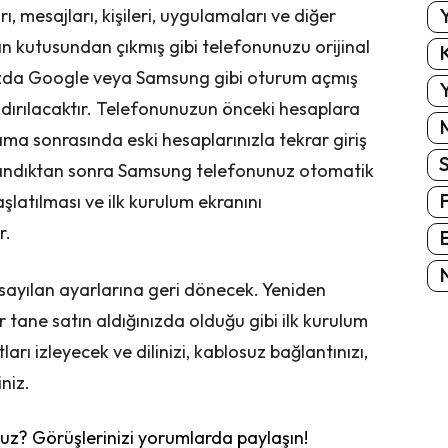
Y
arı, mesajları, kişileri, uygulamaları ve diğer
zın kutusundan çıkmış gibi telefonunuzu orijinal
K
uzda Google veya Samsung gibi oturum açmış
Y
ldırılacaktır. Telefonunuzun önceki hesaplara
ama sonrasında eski hesaplarınızla tekrar giriş
mlandıktan sonra Samsung telefonunuz otomatik
latılması ve ilk kurulum ekranını
r.
E
N
sayılan ayarlarına geri dönecek. Yeniden
r tane satın aldığınızda olduğu gibi ilk kurulum
arı izleyecek ve dilinizi, kablosuz bağlantınızı,
niz.
z? Görüşlerinizi yorumlarda paylaşın!