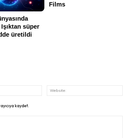
E-
Website
Posta:
rayıcıya kaydet.