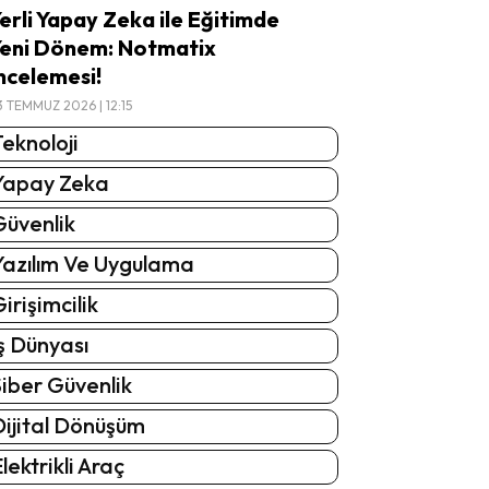
erli Yapay Zeka ile Eğitimde
eni Dönem: Notmatix
ncelemesi!
3 TEMMUZ 2026 | 12:15
eknoloji
Yapay Zeka
Güvenlik
Yazılım Ve Uygulama
irişimcilik
ş Dünyası
iber Güvenlik
Dijital Dönüşüm
lektrikli Araç