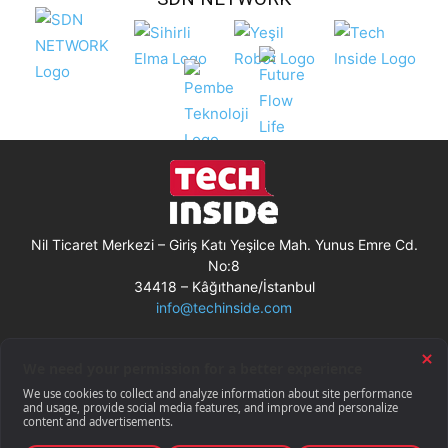
Nil Ticaret Merkezi – Giriş Katı Yeşilce Mah. Yunus Emre Cd.
No:8
34418 – Kâğıthane/İstanbul
info@techinside.com
Künye
Site Kullanım Koşulları
Çerez Kullanımı
Gizlilik Bildirimi
RSS