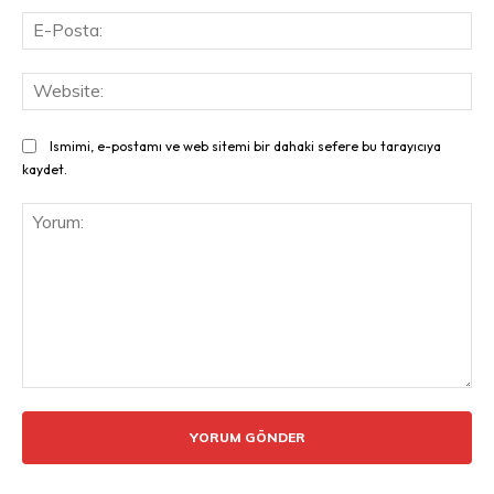
E-
Pos
Web
Ismimi, e-postamı ve web sitemi bir dahaki sefere bu tarayıcıya
kaydet.
Yorum: