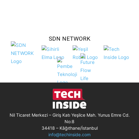
SDN NETWORK
Nil Ticaret Merkezi – Giriş Katı Yeşilce Mah. Yunus Emre Cd.
No:8
34418 – Kâğıthane/İstanbul
info@techinside.com